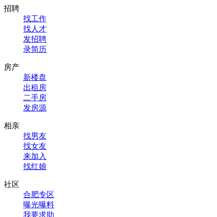
招聘
找工作
找人才
发招聘
录简历
房产
新楼盘
出租房
二手房
发房源
相亲
找男友
找女友
来加入
找红娘
社区
合肥专区
曝光曝料
我要求助